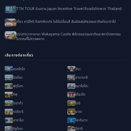
TTN TOUR ร่วมงาน Japan Incentive Travel Roadshow in Thailand
เที่ยว คามิโคจิ Kamikochi ใบไม้เปลี่ยนสี สัมผัสเสน่ห์ธรรมชาติแห่งนากาโน่
ปราสาทวากายามะ Wakayama Castle พิกัดชมธรรมชาติและสถาปัตยกรรม
โบราณที่ไม่ควรพลาด
เส้นทางท่องเที่ยว
ฮอกไกโด
ชิบะ
โตเกียว
ยามานะชิ
ฟุกุโอกะ
คุมาโมโตะ
กิฟุ
เกียวโต
โอซาก้า
ไอจิ
ทตโตะริ
นารา
นางาโนะ
โอะกินะวะ
ชิซูโอกะ
มิยางิ