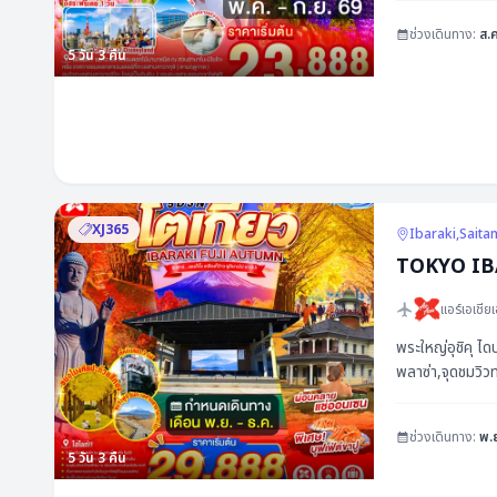
ช่วงเดินทาง:
ส.ค
5
วัน
3
คืน
พีเรียด & ราคา
วันเดินทาง
XJ365
Ibaraki,Sait
TOKYO IBAR
13 - 17 สิงหาคม 2569
แอร์เอเชียเ
20 - 24 สิงหาคม 2569
พระใหญ่อุชิคุ ได
27 - 31 สิงหาคม 2569
พลาซ่า,จุดชมวิวท
03 - 07 กันยายน 2569
ช่วงเดินทาง:
พ.
5
วัน
3
คืน
04 - 08 กันยายน 2569