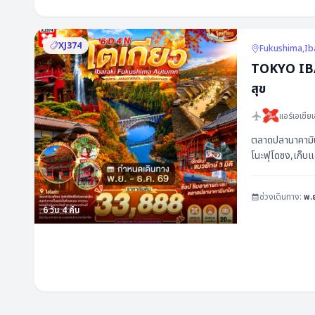
25 - 29 พฤศจิกายน 2569
วันเดินทาง
29 พฤศจิกายน - 03 ธันวาคม 2569
XJ374
Fukushima,Ib
TOKYO IBAR
01 - 06 ตุลาคม 2569
สุข
02 - 07 ตุลาคม 2569
แอร์เอเชียเ
05 - 10 ตุลาคม 2569
ตลาดปลานาคามินาโ
โนะฟุโดซง,เก็บแ
ช่วงเดินทาง:
พ.
6
วัน
4
คืน
พีเรียด & ราคา
วันเดินทาง