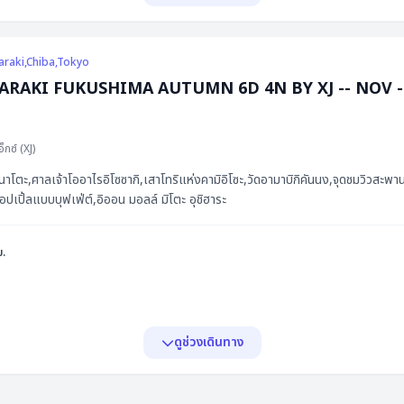
รา
araki,Chiba,Tokyo
AKI FUKUSHIMA AUTUMN 6D 4N BY XJ -- NOV - DEC'26 
3
3
อ็กซ์
(
XJ
)
3
ตะ,ศาลเจ้าโออาไรอิโซซากิ,เสาโทริแห่งคามิอิโซะ,วัดอามาบิกิคันนง,จุดชมวิวสะพานข้าม
อปเปิ้ลแบบบุฟเฟ่ต์,อิออน มอลล์ มิโตะ อุชิฮาระ
ย.
ดูช่วงเดินทาง