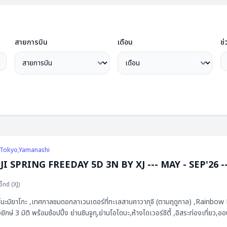
สายการบิน
เดือน
ช่
a,Tokyo,Yamanashi
 SPRING FREEDAY 5D 3N BY XJ --- MAY - SEP'26 -- ซุป
อ็กซ์
(
XJ
)
wer Festival 2025 ,หมู่บ้านโอชิโนะฮักไก ,จุดชมวิวทะเลสาบคา
ักษ์ 3 มิติ พร้อมช้อปปิ้ง ย่านชินจูกุ,ย่านโอไดบะ,ห้างไดเวอร์ซิตี้ ,อิสระท่องเที่ยว,ออ