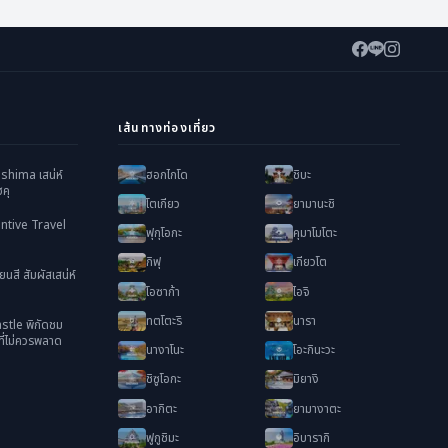
36,888
31
ที่ว่าง
36,888
34
ที่ว่าง
เส้นทางท่องเที่ยว
38,888
34
ที่ว่าง
36,888
ฮอกไกโด
ชิบะ
kushima เสน่ห์
34
ที่ว่าง
คุ
โตเกียว
ยามานะชิ
36,888
34
ที่ว่าง
ntive Travel
ฟุกุโอกะ
คุมาโมโตะ
กิฟุ
เกียวโต
36,888
34
ที่ว่าง
ยนสี สัมผัสเสน่ห์
โอซาก้า
ไอจิ
36,888
เต็ม
ทตโตะริ
นารา
tle พิกัดชม
่ไม่ควรพลาด
นางาโนะ
โอะกินะวะ
36,888
34
ที่ว่าง
ชิซูโอกะ
มิยางิ
36,888
34
ที่ว่าง
อากิตะ
ยามางาตะ
ฟูกูชิมะ
อิบารากิ
37,888
31
ที่ว่าง