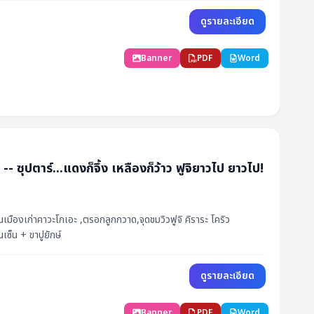
ดูรายละเอียด
Banner
PDF
Word
กำหนดการ
ราคา (฿)
สถานะ
ร์...แดงก็จึ้ง เหลืองก็ว้าว ฟูจิยาวไป ยาวไป!
23,888
เต็ม
17,888
1
ที่ว่าง
่านเมืองเก่าคาวะโกเอะ ,ตรอกลูกกวาด,จุดชมวิวฟูจิ คิราระ โคริว
23,888
34
ที่ว่าง
เซ็น + ขาปูยักษ์
23,888
27
ที่ว่าง
ดูรายละเอียด
23,888
34
ที่ว่าง
Banner
PDF
Word