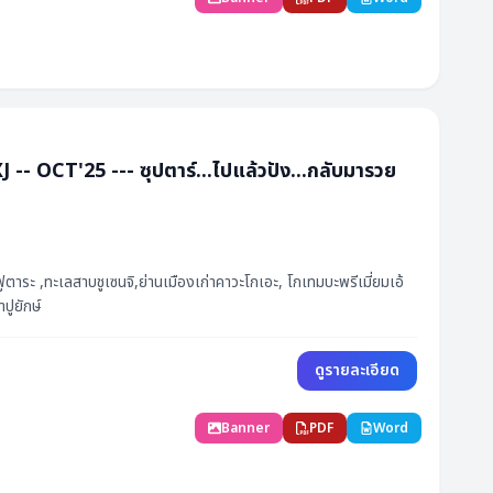
23,888
30
ที่ว่าง
กำหนดการ
23,888
เต็ม
23,888
34
ที่ว่าง
ราคา (฿)
สถานะ
23,888
'25 --- ซุปตาร์...ไปแล้วปัง...กลับมารวย
32
ที่ว่าง
33,888
34
ที่ว่าง
23,888
30
ที่ว่าง
29,888
1
ที่ว่าง
23,888
3
ที่ว่าง
33,888
เต็ม
ฟูตาระ ,ทะเลสาบชูเซนจิ,ย่านเมืองเก่าคาวะโกเอะ, โกเทมบะพรีเมี่ยมเอ้
ปูยักษ์
33,888
เต็ม
34,888
34
ที่ว่าง
ดูรายละเอียด
34,888
32
ที่ว่าง
Banner
PDF
Word
34,888
34
ที่ว่าง
กำหนดการ