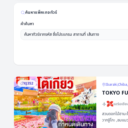
ค้นหาแพ็คเกจทัวร์
คำค้นหา
XJ352
Ibaraki,Chib
TOKYO FUJI
แอร์เอเชียเ
สวนดอกไม้ฮานะโนะมิยาโกะ ,เทศกาลชมดอกลาเวนเดอร์ที่ทะเลสาบคาวากุจิ (ตามฤดูกาล) ,Rainbow Flo
วากจูิโกะ ,ชมแมวย