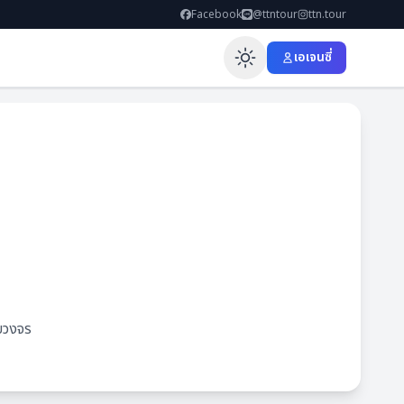
Facebook
@ttntour
ttn.tour
เอเจนซี่
Enable dar
บวงจร