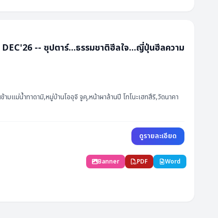
34,888
32
ที่ว่าง
คา (฿)
สถานะ
34,888
34
ที่ว่าง
-- ซุปตาร์...ธรรมชาติฮีลใจ...ญี่ปุ่นฮีลความ
2,888
7
ที่ว่าง
3,888
28
ที่ว่าง
5,888
เต็ม
แม่น้ำทาดามิ,หมู่บ้านโออุจิ จูคุ,หน้าผาล้านปี โทโนะเฮทสึริ,วัดนาคา
ดูรายละเอียด
Banner
PDF
Word
กำหนดการ
ราคา (฿)
สถานะ