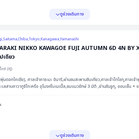
ดูช่วงเดินทาง
igi,Saitama,Chiba,Tokyo,Kanagawa,Yamanashi
RAKI NIKKO KAWAGOE FUJI AUTUMN 6D 4N BY XJ -- OCT
ปเดียว
อ็กซ์
(
XJ
)
 (พุ่มดอกโคเชีย), ศาลเจ้าคาซะมะ อินาริ,ผ่านชมสะพานชินเคียว,ศาลเจ้าโทโชกุ,ศาลเจ้า
ะเลสาบคาวากูจิโกะหรือ อุโมงค์ใบเมเปิ้ล,ชมแมวยักษ์ 3 มิติ ,ย่านชินจูกุ, ออนเซ็น + ขา
ค.
ดูช่วงเดินทาง