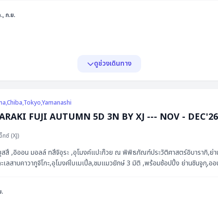
., ก.ย.
ดูช่วงเดินทาง
ama,Chiba,Tokyo,Yamanashi
AKI FUJI AUTUMN 5D 3N BY XJ --- NOV - DEC'26 -- ซุปตา
อ็กซ์
(
XJ
)
บุสสึ ,อิออน มอลล์ ทสึจิอุระ ,อุโมงค์แปะก๊วย ณ พิพิธภัณฑ์ประวัติศาสตร์อิบารากิ,ย
ะเลสาบคาวากูจิโกะ,อุโมงค์ใบเมเปิ้ล,ชมแมวยักษ์ 3 มิติ ,พร้อมช้อปปิ้ง ย่านชินจูกุ,ออน
ย.