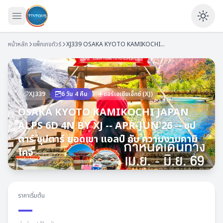
เปิดเมนู
Ena
หน้าหลัก
แพ็กเกจทัวร์
XJ339
OSAKA KYOTO KAMIKOCHI JAPAN ALPS 6D 4N BY XJ -- APR-JUN'26 -- ซุปตาร์ ซุปตาร์ ยอดเขา แอลป์ กับ ความงามคามิโคจิ
XJ339
6
วัน
4
คืน
แอร์เอเชียเอ็กซ์
(
XJ
)
OSAKA KYOTO KAMIKOCHI JAPAN
ALPS 6D 4N BY XJ -- APR-JUN'26 -- ซุป
ตาร์ ซุปตาร์ ยอดเขา แอลป์ กับ ความงามคามิ
โคจิ
ราคาเริ่มต้น
—