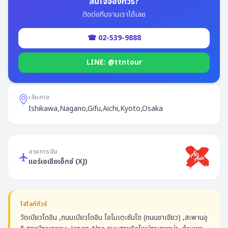
สนใจจองทัวร์?
ติดต่อทีมงานเราได้เลย
☎ 02-539-9888
LINE: @ttntour
เส้นทาง
Ishikawa,Nagano,Gifu,Aichi,Kyoto,Osaka
สายการบิน
แอร์เอเชียเอ็กซ์
(
XJ
)
ไฮไลท์ทัวร์
วัดเบียวโดอิน ,ถนนเบียวโดอิน โอโมเตะซันโด (ถนนชาเขียว) ,สะพานอุ