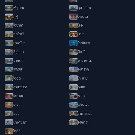
ฟุกุโอกะ
คุมาโมโตะ
กิฟุ
เกียวโต
โอซาก้า
ไอจิ
ทตโตะริ
นารา
นางาโนะ
โอะกินะวะ
ชิซูโอกะ
มิยางิ
อากิตะ
ยามางาตะ
ฟูกูชิมะ
อิบารากิ
โออิตะ
โทะยะมะ
คานางาวะ
กุนมะ
ไซตะมะ
ซากะ
มิเอะ
เฮียวโงะ
ชิงะ
วาคายามะ
นางาซากิะ
อิชิกาวะ
โทชิกิ