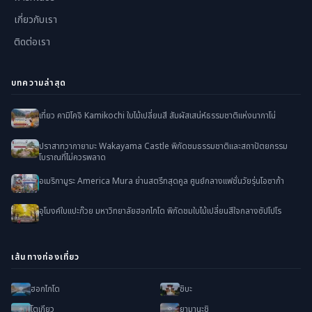
เกี่ยวกับเรา
ติดต่อเรา
บทความล่าสุด
เที่ยว คามิโคจิ Kamikochi ใบไม้เปลี่ยนสี สัมผัสเสน่ห์ธรรมชาติแห่งนากาโน่
ปราสาทวากายามะ Wakayama Castle พิกัดชมธรรมชาติและสถาปัตยกรรม
โบราณที่ไม่ควรพลาด
อเมริกามูระ America Mura ย่านสตรีทสุดคูล ศูนย์กลางแฟชั่นวัยรุ่นโอซาก้า
อุโมงค์ใบแปะก๊วย มหาวิทยาลัยฮอกไกโด พิกัดชมใบไม้เปลี่ยนสีใจกลางซัปโปโร
เส้นทางท่องเที่ยว
ฮอกไกโด
ชิบะ
โตเกียว
ยามานะชิ