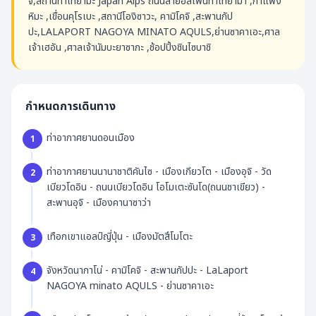
จิ,สถานีทาเทยามะ Japan Alps ถนนสายอัลไพน์ทาเทยาม่า ,กำแพง
หิมะ ,เขื่อนคุโรเบะ ,สถานีโองิซาวะ, คามิโคจิ ,สะพานกัป
ปะ,LALAPORT NAGOYA MINATO AQULS,ย่านซาคาเอะ,ศาล
เจ้าเฮอัน ,ศาลเจ้านัมบะยาซากะ ,ช้อปปิ้งชินไซบาชิ
กำหนดการเดินทาง
ท่าอากาศยานดอนเมือง
1
ท่าอากาศยานนานาชาติคันไซ - เมืองเกียวโต - เมืองอุจิ - วัด
2
เบียวโดอิน - ถนนเบียวโดอิน โอโมเตะซันโด(ถนนชาเขียว) -
สะพานอุจิ - เมืองคานาซาว่า
เทือกเขาแอลป์ญี่ปุ่น - เมืองมัตสึโมโตะ
3
จังหวัดนากาโน่ - คามิโคจิ - สะพานกัปปะ - LaLaport
4
NAGOYA minato AQULS - ย่านซาคาเอะ