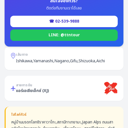
สนใจจองทัวร์?
ติดต่อทีมงานเราได้เลย
☎ 02-539-9888
LINE: @ttntour
เส้นทาง
Ishikawa,Yamanashi,Nagano,Gifu,Shizuoka,Aichi
สายการบิน
แอร์เอเชียเอ็กซ์
(
XJ
)
ไฮไลท์ทัวร์
หมู่บ้านมรดกโลกชิราคาวาโกะ,สถานีทาเทยามะ,Japan Alps ถนนสา