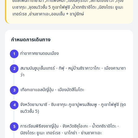
ยอัลไพน์ทาเทยาม่า ,กำแพงหิมะ ,เขื่อนคุโรเบะ ,สถานีโองิซาวะ ,ทุ่งชิ
บะซากุระ ,จุดชมวิวชั้น 5 ภูเขาไฟฟูจิ ,น้ำตกชิราอิโตะ ,นิฮงไดระ ยูเมะ
เทอร์เรซ ,ย่านซาคาเอะ,ออนเซ็น + ขาปูยักษ์
กำหนดการเดินทาง
ท่าอากาศยานดอนเมือง
1
สนามบินชูบุเซ็นแทรร์ - กิฟุ - หมู่บ้านชิราคาวาโกะ - เมืองคานาซา
2
ว่า
เทือกเขาแอลป์ญี่ปุ่น - เมืองมัตสึโมโตะ
3
จังหวัดยามานาชิ - ชิบะซากุระ ภูเขาปูพรมสีชมพู - ภูเขาไฟฟูจิ (จุด
4
ชมวิวชั้น 5)
การเรียนพิธีชงชาญี่ปุ่น - จังหวัดชิซุโอะกะ - น้ำตกชิราอิโตะ -
5
นิฮงไดระ ยูเมะ เทอร์เรซ - นาโกย่า - ย่านซาคาเอะ