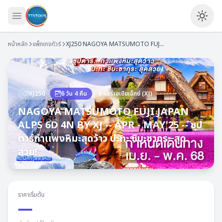
เปิดเมนู
Ena
หน้าหลัก
แพ็กเกจทัวร์
XJ250
NAGOYA MATSUMOTO FUJI JAPAN ALPS 6D 4N BY XJ -- APR - MAY'25 -- ซุปตาร์กำเเพงหิมะสุดว้าว ปะทะ ชิบะซากุระ สุดสวย!
XJ250
6
วัน
4
คืน
แอร์เอเชียเอ็กซ์
(
XJ
)
NAGOYA MATSUMOTO FUJI JAPAN
ALPS 6D 4N BY XJ -- APR - MAY'25 -- ซุป
ตาร์กำเเพงหิมะสุดว้าว ปะทะ ชิบะซากุระ สุด
สวย!
ราคาเริ่มต้น
—