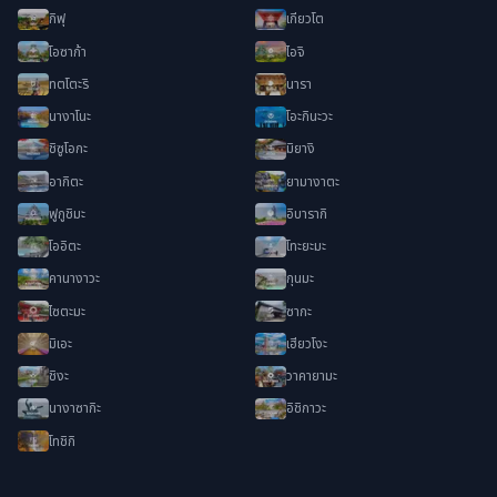
กิฟุ
เกียวโต
โอซาก้า
ไอจิ
ทตโตะริ
นารา
นางาโนะ
โอะกินะวะ
ชิซูโอกะ
มิยางิ
อากิตะ
ยามางาตะ
ฟูกูชิมะ
อิบารากิ
โออิตะ
โทะยะมะ
คานางาวะ
กุนมะ
ไซตะมะ
ซากะ
มิเอะ
เฮียวโงะ
ชิงะ
วาคายามะ
นางาซากิะ
อิชิกาวะ
โทชิกิ