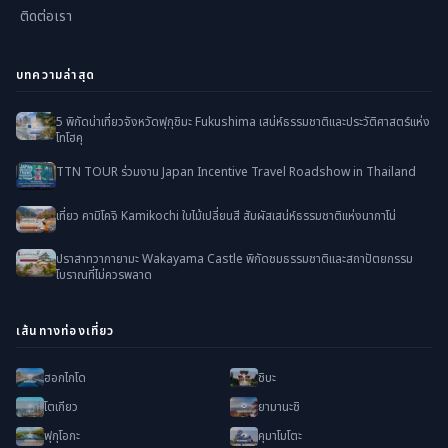
ติดต่อเรา
บทความล่าสุด
5 พิกัดน่าเที่ยวจังหวัดฟุกุชิมะ Fukushima เสน่ห์ธรรมชาติและประวัติศาสตร์แห่ง
โทโฮคุ
TTN TOUR ร่วมงาน Japan Incentive Travel Roadshow in Thailand
เที่ยว คามิโคจิ Kamikochi ใบไม้เปลี่ยนสี สัมผัสเสน่ห์ธรรมชาติแห่งนากาโน่
ปราสาทวากายามะ Wakayama Castle พิกัดชมธรรมชาติและสถาปัตยกรรม
โบราณที่ไม่ควรพลาด
เส้นทางท่องเที่ยว
ฮอกไกโด
ชิบะ
โตเกียว
ยามานะชิ
ฟุกุโอกะ
คุมาโมโตะ