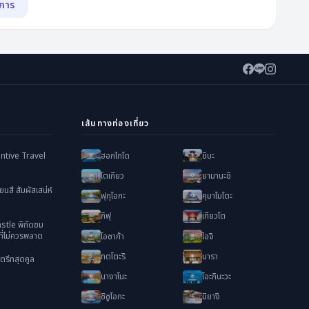
ดการ
กำหนดการ
้
เส้นทางท่องเที่ยว
ฮอกไกโด
ชิบะ
ntive Travel
โตเกียว
ยามานะชิ
ยนสี สัมผัสเสน่ห์
ฟุกุโอกะ
คุมาโมโตะ
กิฟุ
เกียวโต
tle พิกัดชม
่ไม่ควรพลาด
โอซาก้า
ไอจิ
ทตโตะริ
นารา
ตรีทสุดคูล
นางาโนะ
โอะกินะวะ
ชิซูโอกะ
มิยางิ