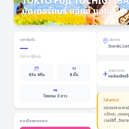
TOKYO FUJI TOCHIGI IBARAK
บัตเตอร์แบร์ แอ่แฮ่ แอ่แฮ่
ราคาเริ่มต้น
เส้นทาง
—
Ibaraki,Sa
ต่อท่าน (ผู้ใหญ่)
สายการบิน
6
วัน
4
คืน
8
มื้อ
แอร์เอเชียเอ็
โรงแรม
3
ดาว
ไฮไลท์ทัวร์
ตลาดปลานาคามินา
วะโกเอะ ,ตรอก
เวอร์ซิตี้ ,วัดอ
ดาวน์โหลดเอกสาร