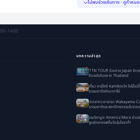
ไม่พบช่วงเดินทาง · ดูกำหน
พีเรียด & ราคา
:00–14:00
ไม่พบช่วงเดินทาง
ยังไม่มีกำหนดออกเดินทางในขณะนี
บทความล่าสุด
TTN TOUR ร่วมงาน Japan Ince
Roadshow in Thailand
เที่ยว คามิโคจิ Kamikochi ใบไม้เปลี่
ธรรมชาติแห่งนากาโน่
ปราสาทวากายามะ Wakayama Cas
ธรรมชาติและสถาปัตยกรรมโบราณที
อเมริกามูระ America Mura ย่านส
ศูนย์กลางแฟชั่นวัยรุ่นโอซาก้า