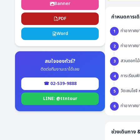
Banner
กำหนดการเด
PDF
ท่าอากาศย
1
Word
ท่าอากาศยา
2
สนใจจองทัวร์?
สวนดอกไม้อ
3
ติดต่อทีมงานเราได้เลย
การเรียนพิธ
4
☎ 02-539-9888
วัดเซนโซจิ 
5
LINE: @ttntour
ท่าอากาศย
6
ช่วงเดินทาง 