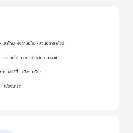
เสาโทริแห่งคามิอิโซะ - สวนฮิตาชิ ซีไซด์
- ศาลเจ้าฮิคาวะ - จังหวัดยามานาชิ
ดเวอร์ซิตี้ - เมืองนาริตะ
ุ - เมืองนาริตะ