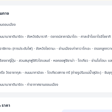
ินทาง
านดอนเมือง
นนานาชาตินาริตะ - จังหวัดอิบารากิ - ตลาดปลาคามินาโตะ - ศาลเจ้าโออาไรอิโซซากิ - 
าชิคางะ (การประดับไฟ) - จังหวัดไซตามะ - ย่านเมืองเก่าคาวาโกเอะ - ตรอกลูกกวาด 
ีชงชาญี่ปุ่น - สวนสนุกฟูจิคิวไฮแลนด์ - หอคอยฟูจิยาม่า - โตเกียว - ย่านโอไดบะ และไ
หรือ วัดอาซากุสะ - ถนนนากามิเซะ - โตเกียวสกาย ทรี (ถ่ายรูปริมแม่น้ำสุมิดะ) - ชินจุก
านนานาชาตินาริตะ - ท่าอากาศยานดอนเมือง
& ราคา