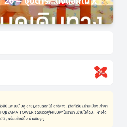
 -- ซุปตาร์...ดงดอกไม้ x
วลิปและเบบี้ บลู อาย),สวนดอกไม้ อาชิคางะ (วิสทีเรีย),ย่านเมืองเก่าคา
 ,FUJIYAMA TOWER จุดชมวิวฟูจิแบบพาโนรามา ,ย่านโอไดบะ ,ห้างได
ิติ ,พร้อมช้อปปิ้ง ย่านชินจูกุ