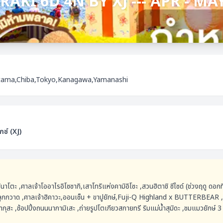
I 6D 4N BY XJ --- APR - MAY'26
itama,Chiba,Tokyo,Kanagawa,Yamanashi
กซ์
(
XJ
)
โตะ ,ศาลเจ้าโออาไรอิโซซากิ,เสาโทริแห่งคามิอิโซะ ,สวนฮิตาชิ ซีไซด์ (ช่วงฤดู ดอกทิ
ลูกกวาด ,ศาลเจ้าฮิคาวะ,ออนเซ็น + ขาปูยักษ์,Fuji-Q Highland x BUTTERBEAR
าซากุสะ ,ช้อปปิ้งถนนนากามิเสะ ,ถ่ายรูปโตเกียวสกายทรี ริมแม่น้ำสุมิดะ ,ชมแมวยักษ์ 3 ม