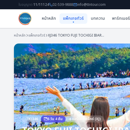
ใบอนุญาต
11/11124
02-539-9888
info@ttntour.com
หน้าหลัก
แพ็กเกจทัวร์
บทความ
พาร์ทเนอร์
หน้าหลัก
แพ็กเกจทัวร์
XJ346
TOKYO FUJI TOCHIGI IBARAKI 6D 4N BY XJ --- APR - MAY'26 -- ซุปตาร์...ดงดอกไม้ x บัตเตอร์แบร์ แอ่แฮ่ แอ่แฮ่
XJ346
6
วัน
4
คืน
แอร์เอเชียเอ็กซ์
(
XJ
)